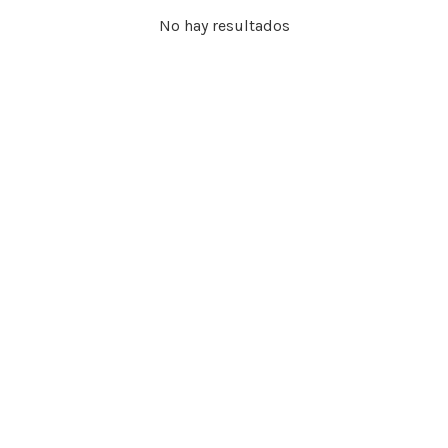
No hay resultados
 de Producto
Talla
XS
S
M
goría
L
XL
XXL
ca
Color
Negro
Blanco
rial
Azul
Rosado